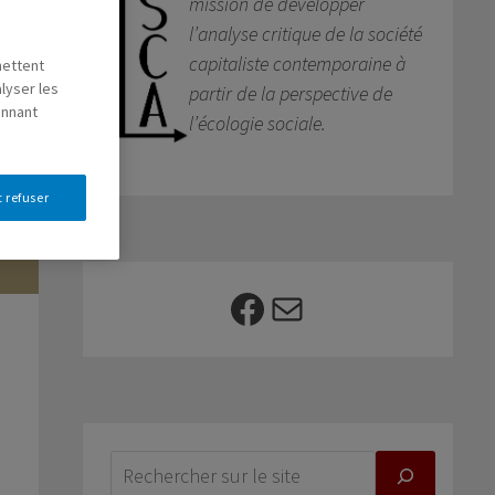
mission de développer
l’analyse critique de la société
capitaliste contemporaine à
mettent
lyser les
partir de la perspective de
onnant
l’écologie sociale.
 refuser
Facebook
E-mail