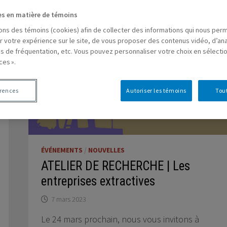
es en matière de témoins
sons des témoins (cookies) afin de collecter des informations qui nous per
r votre expérience sur le site, de vous proposer des contenus vidéo, d’ana
es de fréquentation, etc. Vous pouvez personnaliser votre choix en sélecti
ces ».
érences
Autoriser les témoins
Tout
ÉVÉNEMENTS
/
NOUVELLES
ATELIER DE RECHERCHE | Les
entreprises extractives
7 mars 2023
Le 24 mars prochain, nous vous invitons à