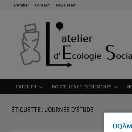
Passer
L’atelier
Contact
Newsletter
au
contenu
L’ATELIER
NOUVELLES ET ÉVÉNEMENTS
N
ÉTIQUETTE :
JOURNÉE D'ÉTUDE