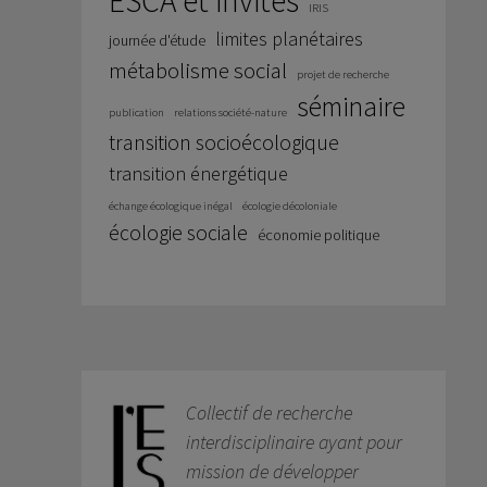
ESCA et invités
IRIS
limites planétaires
journée d'étude
métabolisme social
projet de recherche
séminaire
publication
relations société-nature
transition socioécologique
transition énergétique
échange écologique inégal
écologie décoloniale
écologie sociale
économie politique
Collectif de recherche
interdisciplinaire ayant pour
mission de développer