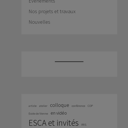
Événements
Nos projets et travaux
Nouvelles
colloque
article
atelier
conférence
COP
en vidéo
Ecole de Vienne
ESCA et invités
IRIS