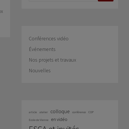
ux
Conférences vidéo
Événements
Nos projets et travaux
Nouvelles
colloque
article
atelier
conférence
COP
en vidéo
Ecole de Vienne