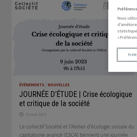
Préférenc
Nous utili
d’améliore
statistiqu
« Préféren
Préf
ÉVÉNEMENTS
/
NOUVELLES
JOURNÉE D’ÉTUDE | Crise écologique
et critique de la société
15 mai 2023
Le collectif Société et l’Atelier d’écologie sociale du
capitalisme avancé (ESCA) tiennent une journée