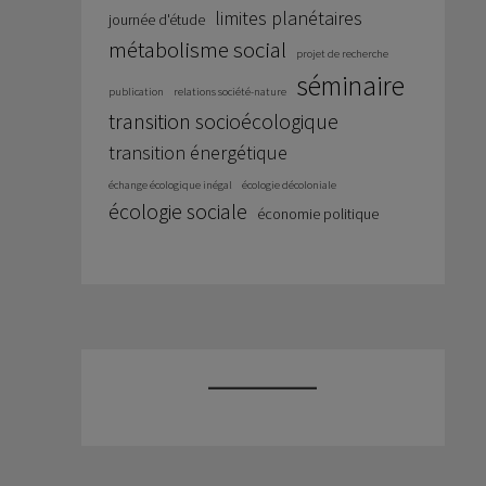
limites planétaires
journée d'étude
métabolisme social
projet de recherche
séminaire
publication
relations société-nature
transition socioécologique
transition énergétique
échange écologique inégal
écologie décoloniale
écologie sociale
économie politique