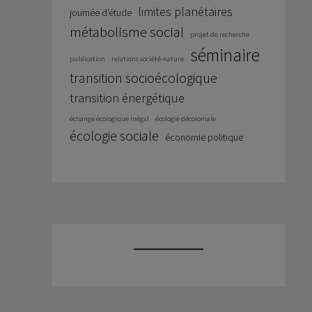
limites planétaires
journée d'étude
métabolisme social
projet de recherche
séminaire
publication
relations société-nature
transition socioécologique
transition énergétique
échange écologique inégal
écologie décoloniale
écologie sociale
économie politique