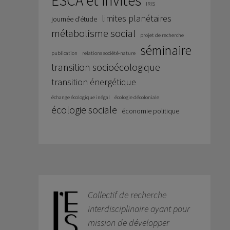
ESCA et invités
IRIS
limites planétaires
journée d'étude
métabolisme social
projet de recherche
séminaire
publication
relations société-nature
transition socioécologique
transition énergétique
échange écologique inégal
écologie décoloniale
écologie sociale
économie politique
Collectif de recherche
interdisciplinaire ayant pour
mission de développer