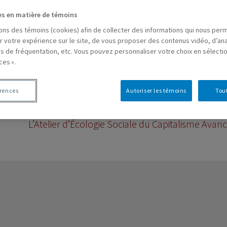
es en matière de témoins
sons des témoins (cookies) afin de collecter des informations qui nous per
r votre expérience sur le site, de vous proposer des contenus vidéo, d’ana
Joanie Ouellet
es de fréquentation, etc. Vous pouvez personnaliser votre choix en sélecti
ouellette.joanie.2@courrier.uqam.
ces ».
érences
Autoriser les témoins
Tout
Faceboo
L’Atelier d’Écologie Sociale du Capitalisme Avan