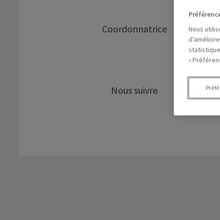
Préférenc
Coordonnatrice
Nous utili
d’améliore
statistiqu
« Préféren
Nous suivre
Préf