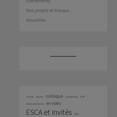
Événements
Nos projets et travaux
Nouvelles
colloque
article
atelier
conférence
COP
en vidéo
Ecole de Vienne
ESCA et invités
IRIS