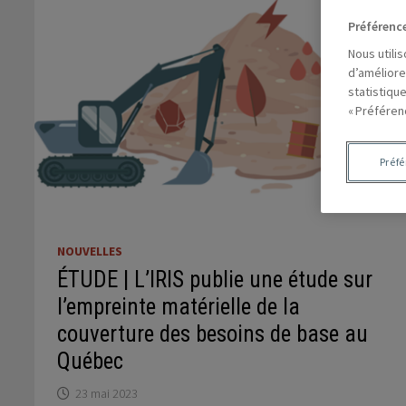
Préférenc
Nous utili
d’améliore
statistiqu
« Préféren
Préf
NOUVELLES
ÉTUDE | L’IRIS publie une étude sur
l’empreinte matérielle de la
couverture des besoins de base au
Québec
23 mai 2023