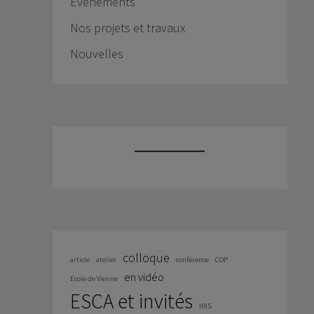
Événements
Nos projets et travaux
Nouvelles
colloque
article
atelier
conférence
COP
en vidéo
Ecole de Vienne
ESCA et invités
IRIS