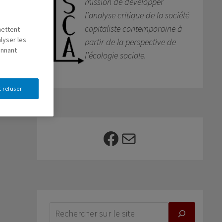
mission de développer
l’analyse critique de la société
capitaliste contemporaine à
mettent
lyser les
partir de la perspective de
onnant
l’écologie sociale.
 refuser
Facebook
E-mail