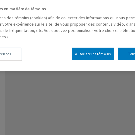
es en matière de témoins
sons des témoins (cookies) afin de collecter des informations qui nous per
r votre expérience sur le site, de vous proposer des contenus vidéo, d’ana
es de fréquentation, etc. Vous pouvez personnaliser votre choix en sélecti
ces ».
érences
Autoriser les témoins
Tout