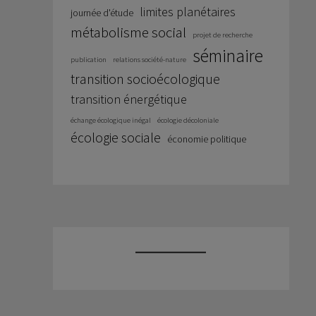
limites planétaires
journée d'étude
métabolisme social
projet de recherche
séminaire
publication
relations société-nature
transition socioécologique
transition énergétique
échange écologique inégal
écologie décoloniale
écologie sociale
économie politique