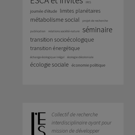
ESCA et invités
IRIS
limites planétaires
journée d'étude
métabolisme social
projet de recherche
séminaire
publication
relations société-nature
transition socioécologique
transition énergétique
échange écologique inégal
écologie décoloniale
écologie sociale
économie politique
Collectif de recherche
interdisciplinaire ayant pour
mission de développer