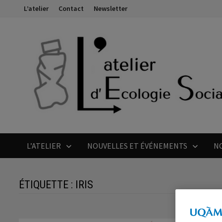
Passer
L’atelier
Contact
Newsletter
au
contenu
L’ATELIER
NOUVELLES ET ÉVÉNEMENTS
N
ÉTIQUETTE :
IRIS