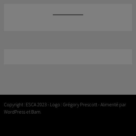
Copyright : ESCA 2023 - Logo : Grégory Prescott - Alimenté par
WordPress
et
Bam
.