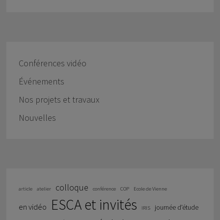
Conférences vidéo
Événements
Nos projets et travaux
Nouvelles
colloque
article
atelier
conférence
COP
Ecole de Vienne
ESCA et invités
en vidéo
journée d'étude
IRIS