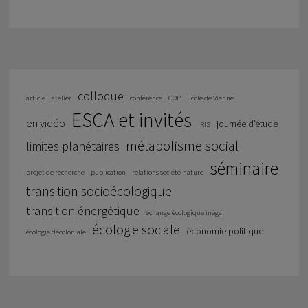
colloque
article
atelier
conférence
COP
Ecole de Vienne
ESCA et invités
en vidéo
journée d'étude
IRIS
métabolisme social
limites planétaires
séminaire
projet de recherche
publication
relations société-nature
transition socioécologique
transition énergétique
échange écologique inégal
écologie sociale
économie politique
écologie décoloniale