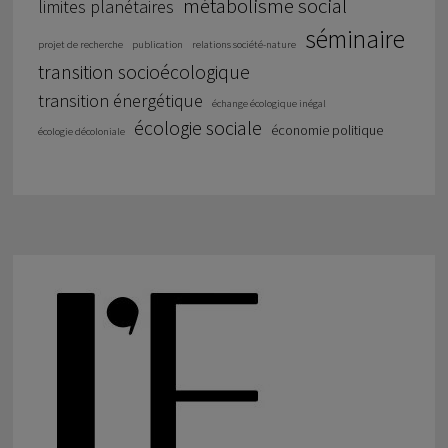
métabolisme social
limites planétaires
séminaire
projet de recherche
publication
relations société-nature
transition socioécologique
transition énergétique
échange écologique inégal
écologie sociale
économie politique
écologie décoloniale