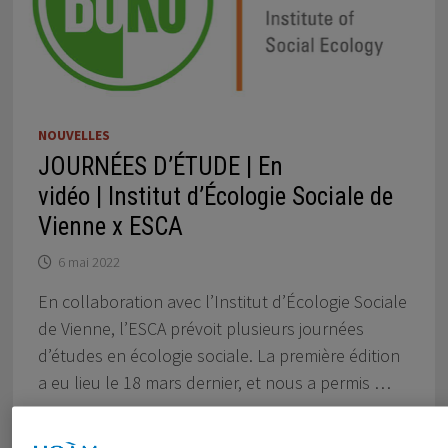
NOUVELLES
JOURNÉES D’ÉTUDE | En
vidéo | Institut d’Écologie Sociale de
Vienne x ESCA
6 mai 2022
En collaboration avec l’Institut d’Écologie Sociale
de Vienne, l’ESCA prévoit plusieurs journées
d’études en écologie sociale. La première édition
a eu lieu le 18 mars dernier, et nous a permis …