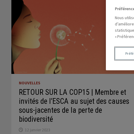
Préférenc
Nous utili
d’améliore
statistiqu
« Préféren
Préf
NOUVELLES
RETOUR SUR LA COP15 | Membre et
invités de l’ESCA au sujet des causes
sous-jacentes de la perte de
biodiversité
12 janvier 2023