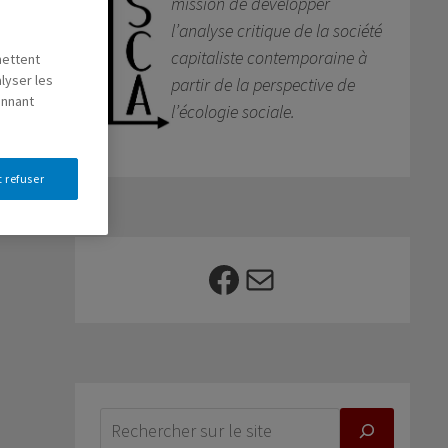
mission de développer
l’analyse critique de la société
capitaliste contemporaine à
mettent
lyser les
partir de la perspective de
onnant
l’écologie sociale.
 refuser
Facebook
E-mail