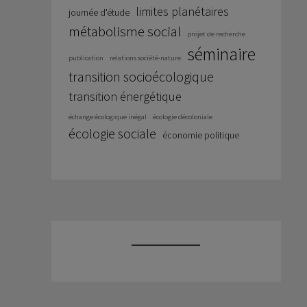
limites planétaires
journée d'étude
métabolisme social
projet de recherche
séminaire
publication
relations société-nature
transition socioécologique
transition énergétique
échange écologique inégal
écologie décoloniale
écologie sociale
économie politique