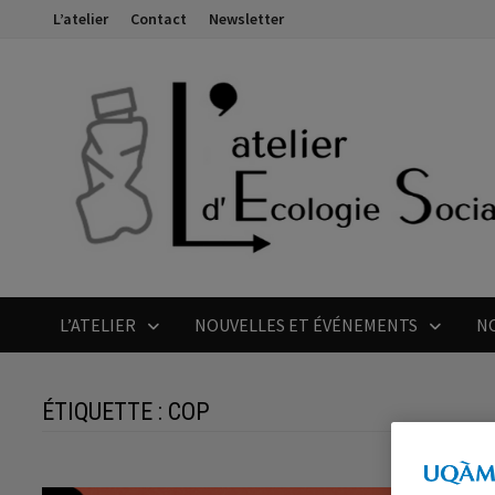
Passer
L’atelier
Contact
Newsletter
au
contenu
L’ATELIER
NOUVELLES ET ÉVÉNEMENTS
N
ÉTIQUETTE :
COP