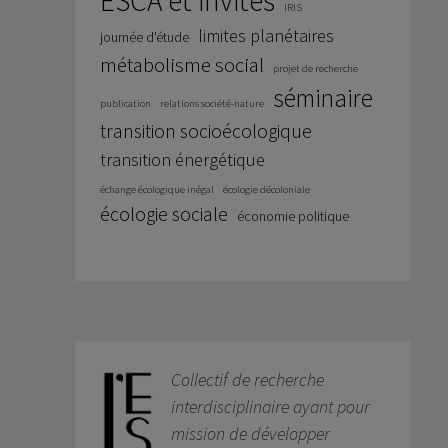
ESCA et invités
IRIS
limites planétaires
journée d'étude
métabolisme social
projet de recherche
séminaire
publication
relations société-nature
transition socioécologique
transition énergétique
échange écologique inégal
écologie décoloniale
écologie sociale
économie politique
Collectif de recherche
interdisciplinaire ayant pour
mission de développer