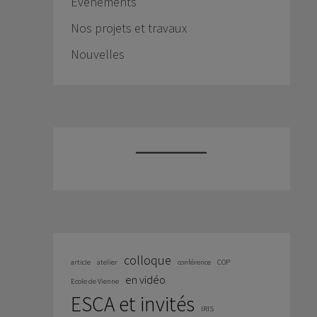
Événements
Nos projets et travaux
Nouvelles
colloque
article
atelier
conférence
COP
en vidéo
Ecole de Vienne
ESCA et invités
IRIS