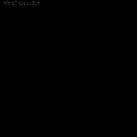
WordPress
et
Bam
.