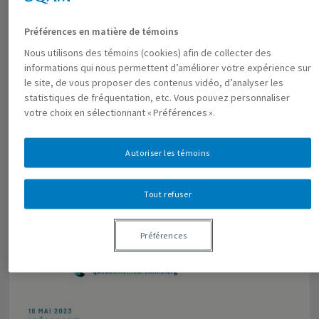
Dans une note, republiée sur resilience.org, Éric
Préférences en matière de témoins
Pineault présente et synthétise les principaux
Nous utilisons des témoins (cookies) afin de collecter des
arguments de son livre A Social Ecology of
informations qui nous permettent d’améliorer votre expérience sur
le site, de vous proposer des contenus vidéo, d’analyser les
Capital, paru chez Pluto Press en février 2023. Cet
statistiques de fréquentation, etc. Vous pouvez personnaliser
…
votre choix en sélectionnant « Préférences ».
Autoriser les témoins
Tout refuser
Préférences