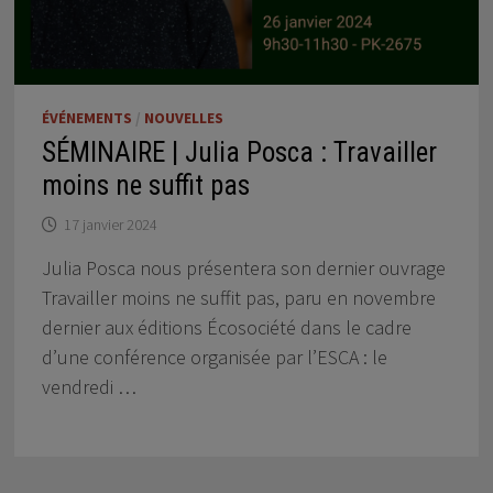
ÉVÉNEMENTS
/
NOUVELLES
SÉMINAIRE | Julia Posca : Travailler
moins ne suffit pas
17 janvier 2024
Julia Posca nous présentera son dernier ouvrage
Travailler moins ne suffit pas, paru en novembre
dernier aux éditions Écosociété dans le cadre
d’une conférence organisée par l’ESCA : le
vendredi …