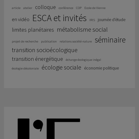
colloque
article
atelier
conférence
COP
Ecole de Vienne
ESCA et invités
en vidéo
journée d'étude
IRIS
métabolisme social
limites planétaires
séminaire
projet de recherche
publication
relations société-nature
transition socioécologique
transition énergétique
échange écologique inégal
écologie sociale
économie politique
écologie décoloniale