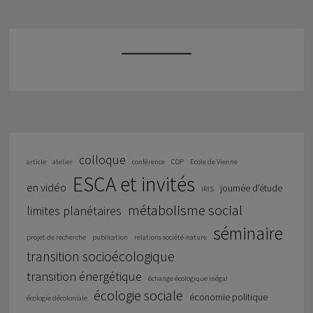
colloque
article
atelier
conférence
COP
Ecole de Vienne
ESCA et invités
en vidéo
journée d'étude
IRIS
métabolisme social
limites planétaires
séminaire
projet de recherche
publication
relations société-nature
transition socioécologique
transition énergétique
échange écologique inégal
écologie sociale
économie politique
écologie décoloniale